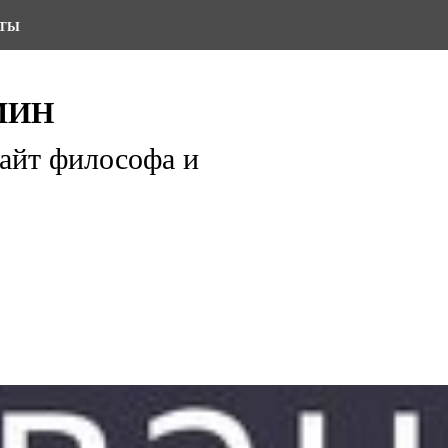
КТЫ
МИН
айт философа и