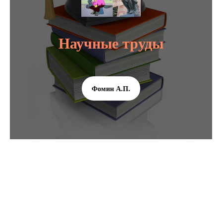
Научные труды
Фомин А.П.